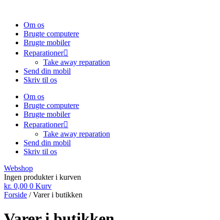
Om os
Brugte computere
Brugte mobiler
Reparationer
Take away reparation
Send din mobil
Skriv til os
Om os
Brugte computere
Brugte mobiler
Reparationer
Take away reparation
Send din mobil
Skriv til os
Webshop
Ingen produkter i kurven
kr.
0,00
0
Kurv
Forside
/ Varer i butikken
Varer i butikken