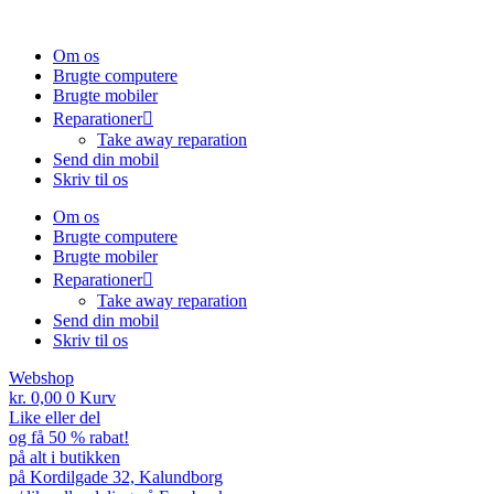
Om os
Brugte computere
Brugte mobiler
Reparationer
Take away reparation
Send din mobil
Skriv til os
Om os
Brugte computere
Brugte mobiler
Reparationer
Take away reparation
Send din mobil
Skriv til os
Webshop
kr.
0,00
0
Kurv
Like eller del
og få 50 % rabat!
på alt i butikken
på Kordilgade 32, Kalundborg